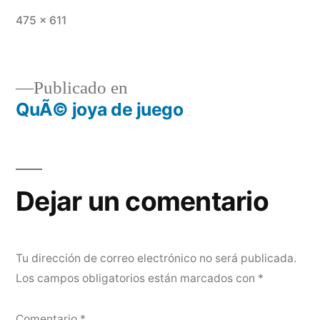
Tamaño
475 × 611
completo
Publicado en
QuÃ© joya de juego
Navegación
de
entradas
Dejar un comentario
Tu dirección de correo electrónico no será publicada.
Los campos obligatorios están marcados con
*
Comentario
*