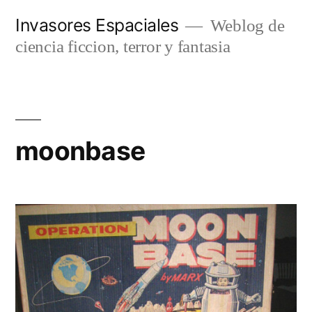
Saltar
Invasores Espaciales
Weblog de
al
ciencia ficcion, terror y fantasia
contenido
moonbase