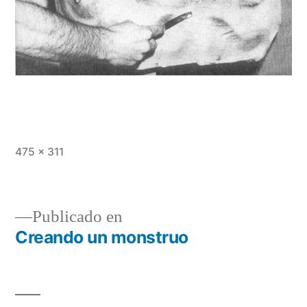
Tamaño
475 × 311
completo
Publicado en
Creando un monstruo
Navegación
de