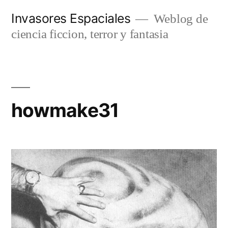
Saltar
Invasores Espaciales
Weblog de
al
ciencia ficcion, terror y fantasia
contenido
howmake31