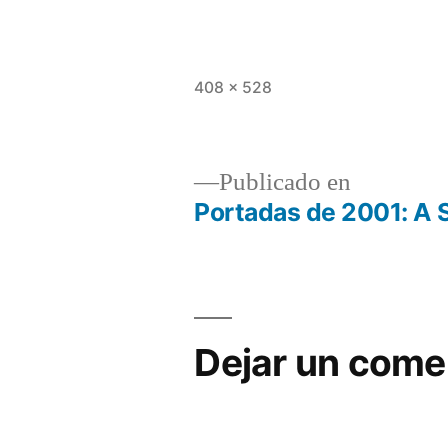
Tamaño
408 × 528
completo
Publicado en
Portadas de 2001: A 
Navegación
de
entradas
Dejar un come