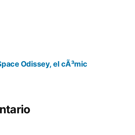
Space Odissey, el cÃ³mic
ntario