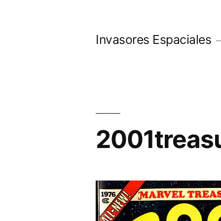
Saltar
al
Invasores Espaciales
contenido
2001treas