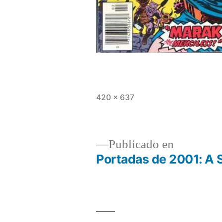
Tamaño
420 × 637
completo
Publicado en
Portadas de 2001: A 
Navegación
de