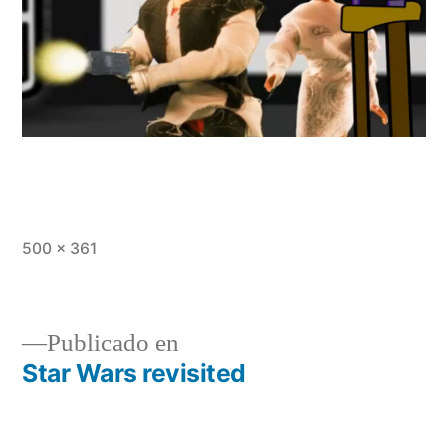
Tamaño
500 × 361
completo
Publicado en
Star Wars revisited
Navegación
de