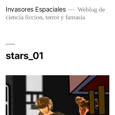
Saltar
Invasores Espaciales
Weblog de
al
ciencia ficcion, terror y fantasia
contenido
stars_01