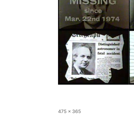
Tamaño
475 × 365
completo