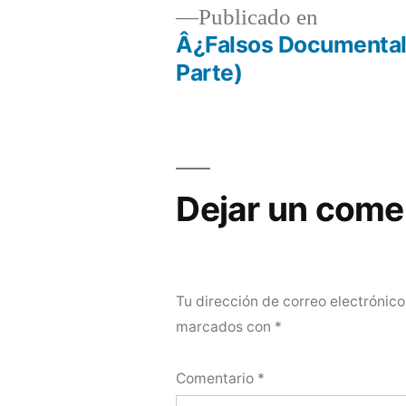
Publicado en
Â¿Falsos Documentale
Navegación
Parte)
de
entradas
Dejar un come
Tu dirección de correo electrónico
marcados con
*
Comentario
*