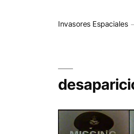
Saltar
al
Invasores Espaciales
contenido
desaparic