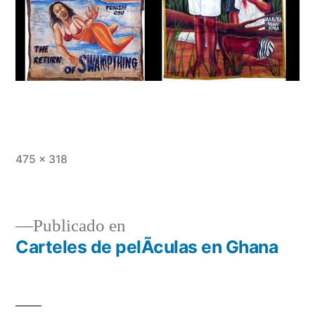
Tamaño
475 × 318
completo
Publicado en
Carteles de pelÃ­culas en Ghana
Navegación
de