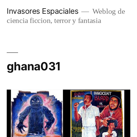
Saltar
Invasores Espaciales
Weblog de
al
ciencia ficcion, terror y fantasia
contenido
ghana031