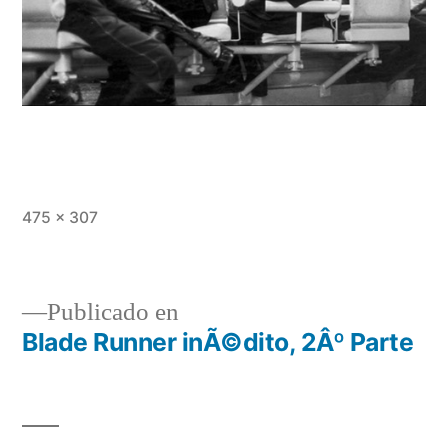
Tamaño
475 × 307
completo
Publicado en
Blade Runner inÃ©dito, 2Âº Parte
Navegación
de