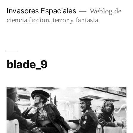
Saltar
Invasores Espaciales
Weblog de
al
ciencia ficcion, terror y fantasia
contenido
blade_9