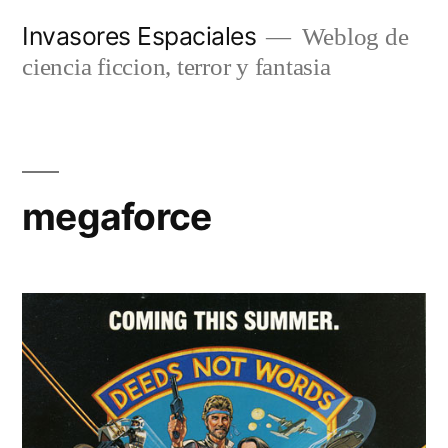
Saltar
Invasores Espaciales
Weblog de
al
ciencia ficcion, terror y fantasia
contenido
megaforce