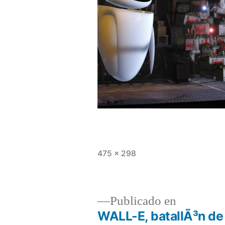
Tamaño
475 × 298
completo
Publicado en
WALL-E, batallÃ³n de