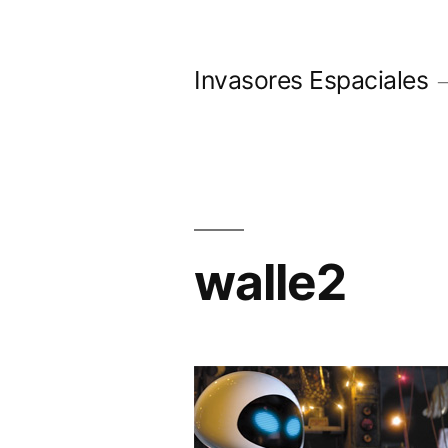
Saltar
al
Invasores Espaciales
contenido
walle2