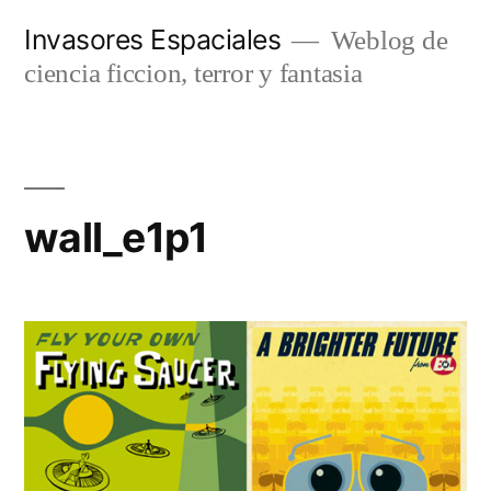
Saltar
Invasores Espaciales
Weblog de
al
ciencia ficcion, terror y fantasia
contenido
wall_e1p1