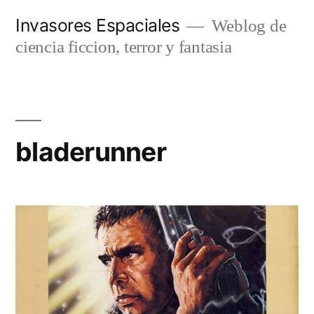
Saltar
Invasores Espaciales
Weblog de
al
ciencia ficcion, terror y fantasia
contenido
bladerunner