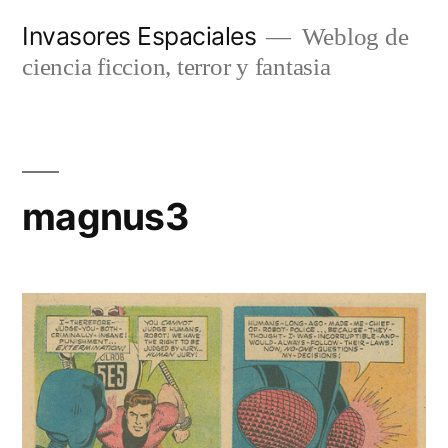
Saltar
Invasores Espaciales
Weblog de
al
ciencia ficcion, terror y fantasia
contenido
magnus3