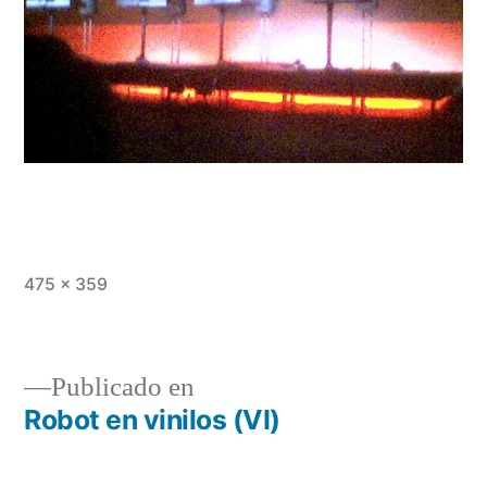
Tamaño
475 × 359
completo
Publicado en
Robot en vinilos (VI)
Navegación