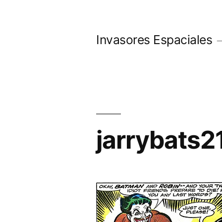
Saltar
al
Invasores Espaciales
contenido
jarrybats2