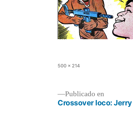
Tamaño
500 × 214
completo
Publicado en
Crossover loco: Jerr
Navegación
de