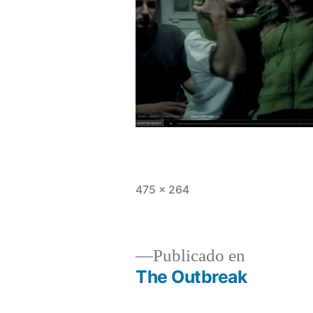
Tamaño
475 × 264
completo
Publicado en
The Outbreak
Navegación