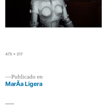
Tamaño
475 × 317
completo
Publicado en
MarÃ­a Ligera
Navegación
de