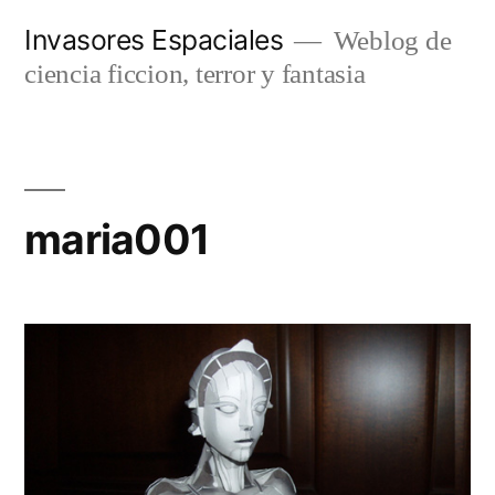
Saltar
Invasores Espaciales
Weblog de
al
ciencia ficcion, terror y fantasia
contenido
maria001