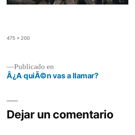
Tamaño
475 × 200
completo
Publicado en
Â¿A quiÃ©n vas a llamar?
Navegación
de
entradas
Dejar un comentario