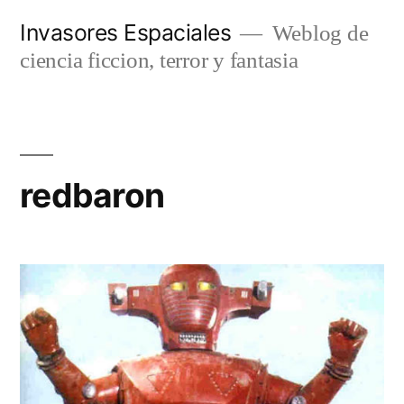
Saltar
Invasores Espaciales
Weblog de
al
ciencia ficcion, terror y fantasia
contenido
redbaron