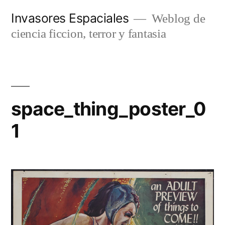
Saltar
Invasores Espaciales
Weblog de
al
ciencia ficcion, terror y fantasia
contenido
space_thing_poster_0
1