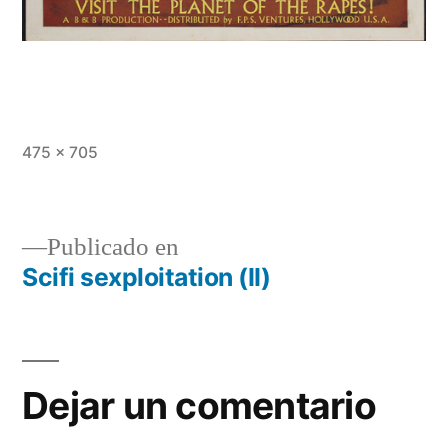
Tamaño
475 × 705
completo
Publicado en
Scifi sexploitation (II)
Navegación
de
entradas
Dejar un comentario