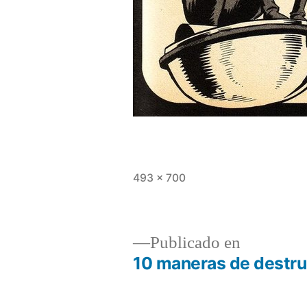
Tamaño
493 × 700
completo
Publicado en
10 maneras de destru
Navegación