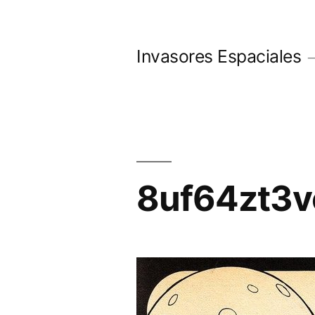
Saltar
al
Invasores Espaciales
contenido
8uf64zt3v