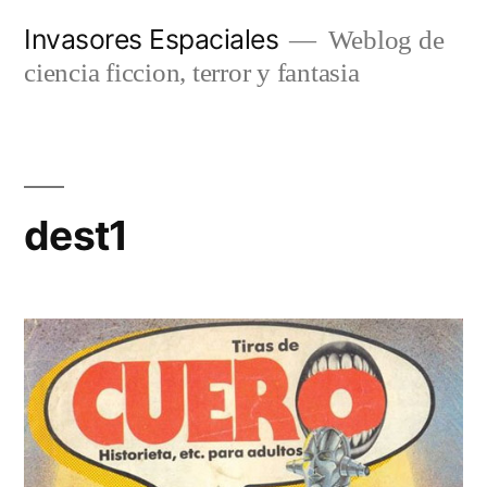
Saltar
Invasores Espaciales
Weblog de
al
ciencia ficcion, terror y fantasia
contenido
dest1