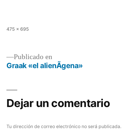
Tamaño
475 × 695
completo
Publicado en
Graak «el alienÃ­gena»
Navegación
de
entradas
Dejar un comentario
Tu dirección de correo electrónico no será publicada.