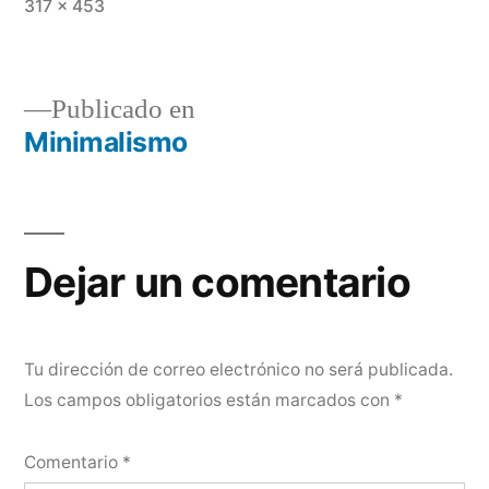
Tamaño
317 × 453
completo
Publicado en
Minimalismo
Navegación
de
entradas
Dejar un comentario
Tu dirección de correo electrónico no será publicada.
Los campos obligatorios están marcados con
*
Comentario
*