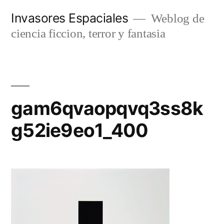
Saltar
Invasores Espaciales
Weblog de
al
ciencia ficcion, terror y fantasia
contenido
gam6qvaopqvq3ss8k
g52ie9eo1_400