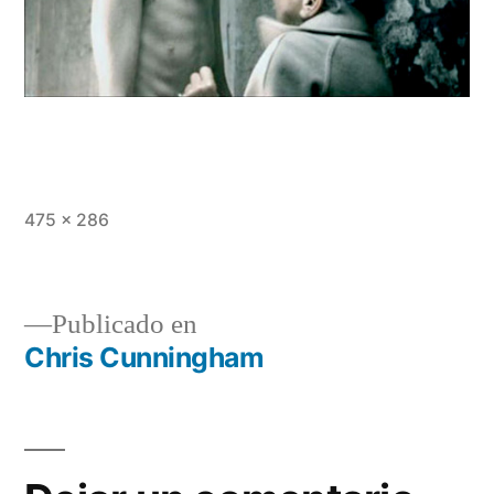
Tamaño
475 × 286
completo
Publicado en
Chris Cunningham
Navegación
de
entradas