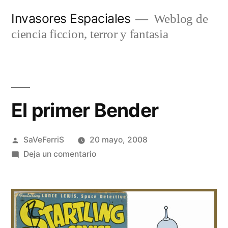
Saltar
Invasores Espaciales
Weblog de
al
ciencia ficcion, terror y fantasia
contenido
El primer Bender
Publicado
SaVeFerriS
20 mayo, 2008
por
en
Deja un comentario
El
primer
Bender