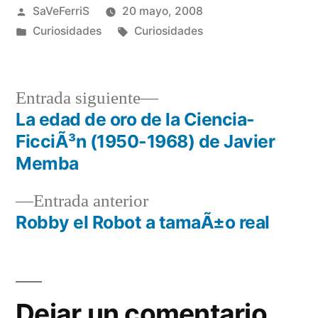
Publicado
SaVeFerriS
20 mayo, 2008
por
Publicado
Etiquetas:
Curiosidades
Curiosidades
en
Entrada
Entrada siguiente
siguiente:
La edad de oro de la Ciencia-
Navegación
FicciÃ³n (1950-1968) de Javier
de
Memba
entradas
Entrada
Entrada anterior
anterior:
Robby el Robot a tamaÃ±o real
Dejar un comentario