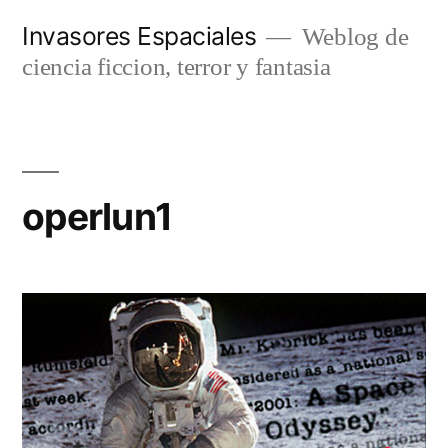
Saltar
Invasores Espaciales
Weblog de
al
ciencia ficcion, terror y fantasia
contenido
operlun1