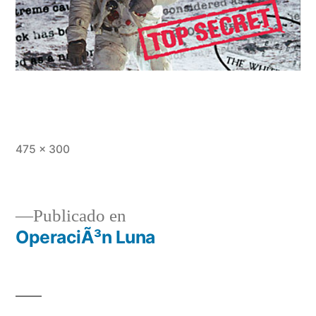
Tamaño
475 × 300
completo
Publicado en
OperaciÃ³n Luna
Navegación
de
entradas