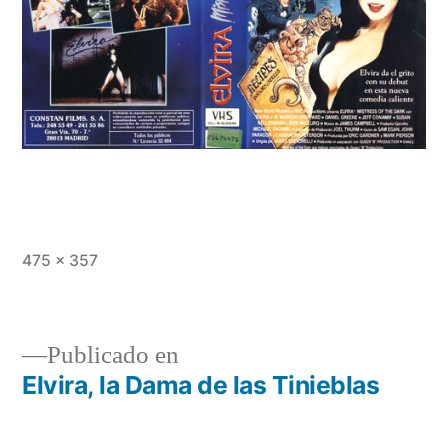
Tamaño
475 × 357
completo
Publicado en
Elvira, la Dama de las Tinieblas
Navegación