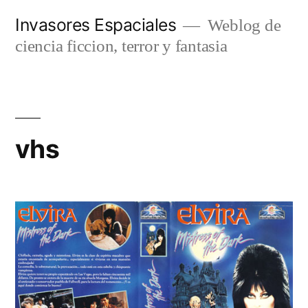
Saltar
Invasores Espaciales
Weblog de
al
ciencia ficcion, terror y fantasia
contenido
vhs