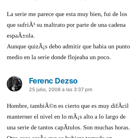
La serie me parece que esta muy bien, fui de los
que sufriÃ³ su maltrato por parte de una cadena
espaÃ±ola.
Aunque quizÃ¡s debo admitir que habia un punto
medio en la serie donde flojeaba un poco.
Ferenc Dezso
dice:
25 julio, 2008 a las 3:37 pm
Hombre, tambiÃ©n es cierto que es muy difÃ­cil
manterner el nivel en lo mÃ¡s alto a lo largo de
una serie de tantos capÃ­tulos. Son muchas horas.