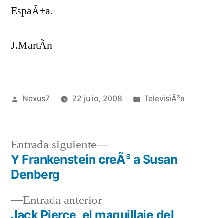
EspaÃ±a.
J.MartÃ­n
Publicado
Publicado
Nexus7
22 julio, 2008
TelevisiÃ³n
por
en
Entrada
Entrada siguiente
siguiente:
Y Frankenstein creÃ³ a Susan
Navegación
Denberg
de
Entrada
Entrada anterior
entradas
anterior:
Jack Pierce, el maquillaje del