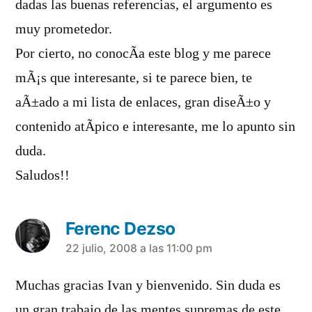
dadas las buenas referencias, el argumento es
muy prometedor.
Por cierto, no conocÃ­a este blog y me parece
mÃ¡s que interesante, si te parece bien, te
aÃ±ado a mi lista de enlaces, gran diseÃ±o y
contenido atÃ­pico e interesante, me lo apunto sin
duda.
Saludos!!
Ferenc Dezso
dice:
22 julio, 2008 a las 11:00 pm
Muchas gracias Ivan y bienvenido. Sin duda es
un gran trabajo de las mentes supremas de este