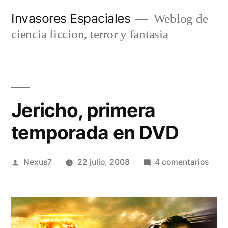
Saltar
Invasores Espaciales
Weblog de
al
ciencia ficcion, terror y fantasia
contenido
Jericho, primera
temporada en DVD
Publicado
en
Nexus7
22 julio, 2008
4 comentarios
por
Jeric
prim
temp
en