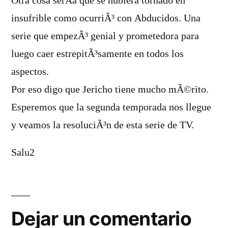
Otra cosa serÃ­a que se hubiera tornado en
insufrible como ocurriÃ³ con Abducidos. Una
serie que empezÃ³ genial y prometedora para
luego caer estrepitÃ³samente en todos los
aspectos.
Por eso digo que Jericho tiene mucho mÃ©rito.
Esperemos que la segunda temporada nos llegue
y veamos la resoluciÃ³n de esta serie de TV.
Salu2
Dejar
un
Dejar un comentario