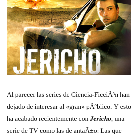
DVD
Al parecer las series de Ciencia-FicciÃ³n han
dejado de interesar al «gran» pÃºblico. Y esto
ha acabado recientemente con
Jericho
, una
serie de TV como las de antaÃ±o: Las que