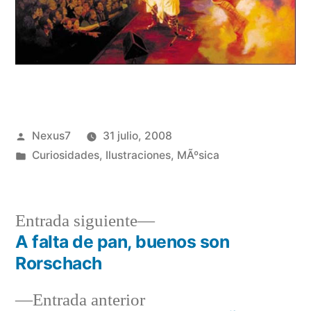
Publicado
Nexus7
31 julio, 2008
por
Publicado
Curiosidades
,
Ilustraciones
,
MÃºsica
en
Entrada
Entrada siguiente
siguiente:
A falta de pan, buenos son
Navegación
Rorschach
de
Entrada
Entrada anterior