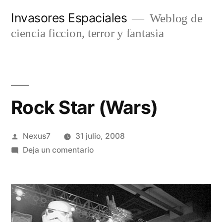
Saltar
Invasores Espaciales
Weblog de
al
ciencia ficcion, terror y fantasia
contenido
Rock Star (Wars)
Publicado
Nexus7
31 julio, 2008
por
en
Deja un comentario
Rock
Star
(Wars)