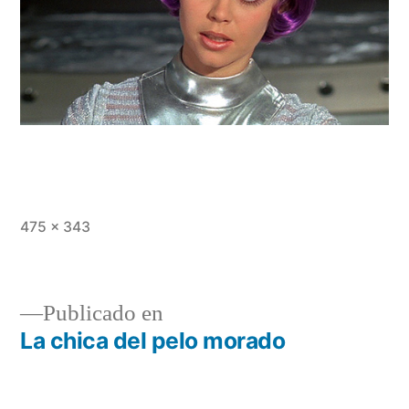
Tamaño
475 × 343
completo
Publicado en
La chica del pelo morado
Navegación
de