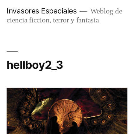
Saltar
Invasores Espaciales
Weblog de
al
ciencia ficcion, terror y fantasia
contenido
hellboy2_3