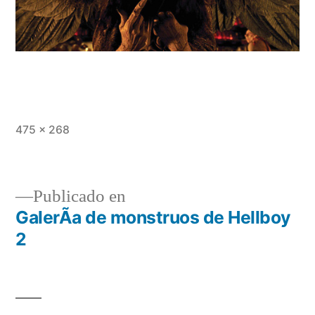
Tamaño
475 × 268
completo
Publicado en
GalerÃ­a de monstruos de Hellboy
Navegación
2
de
entradas