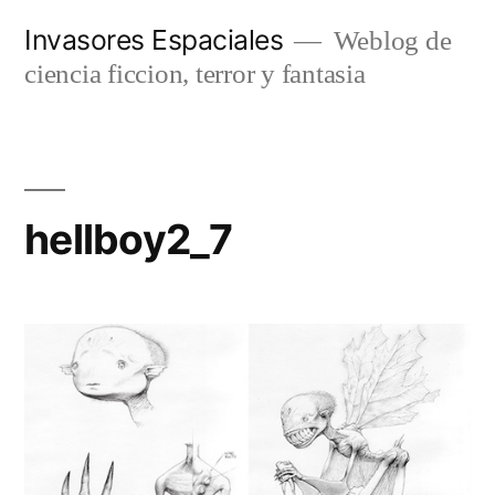
Saltar
Invasores Espaciales
Weblog de
al
ciencia ficcion, terror y fantasia
contenido
hellboy2_7