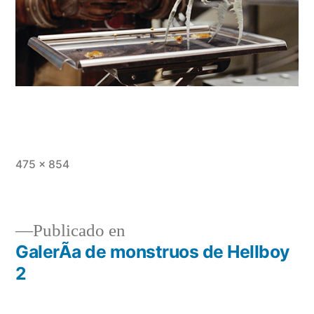
Tamaño
475 × 854
completo
Publicado en
GalerÃ­a de monstruos de Hellboy
Navegación
2
de