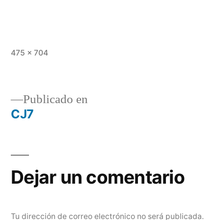
Tamaño
475 × 704
completo
Publicado en
CJ7
Navegación
de
entradas
Dejar un comentario
Tu dirección de correo electrónico no será publicada.