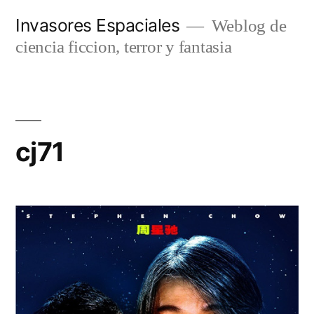
Saltar
Invasores Espaciales
Weblog de
al
ciencia ficcion, terror y fantasia
contenido
cj71