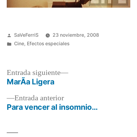
Publicado
SaVeFerriS
23 noviembre, 2008
por
Publicado
Cine
,
Efectos especiales
en
Entrada
Entrada siguiente
siguiente:
MarÃ­a Ligera
Navegación
Entrada
Entrada anterior
de
anterior:
Para vencer al insomnio…
entradas