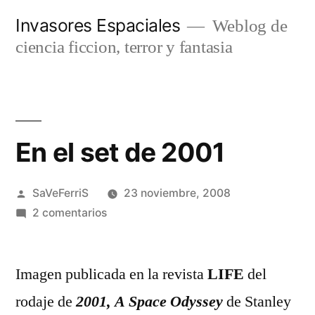
Saltar
Invasores Espaciales
Weblog de
al
ciencia ficcion, terror y fantasia
contenido
En el set de 2001
Publicado
SaVeFerriS
23 noviembre, 2008
por
en
2 comentarios
En
el
Imagen publicada en la revista
set
LIFE
del
de
rodaje de
2001,
A Space Odyssey
de Stanley
2001