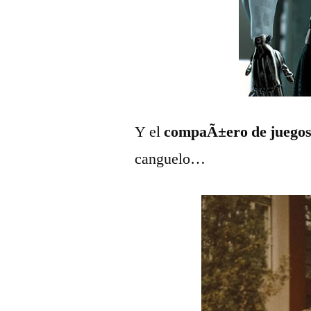
Y el
compaÃ±ero de juego
canguelo…