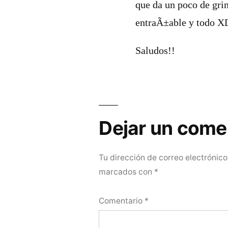
que da un poco de gri
entraÃ±able y todo 
Saludos!!
Dejar
un
Dejar un come
comentario
Tu dirección de correo electrónico
marcados con
*
Comentario
*