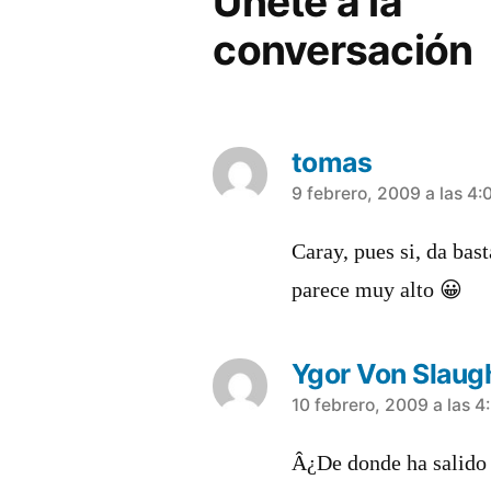
Únete a la
conversación
tomas
dice:
9 febrero, 2009 a las 4
Caray, pues si, da bas
parece muy alto 😀
Ygor Von Slaug
dice:
10 febrero, 2009 a las 
Â¿De donde ha salido e