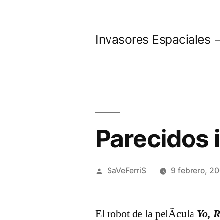
Saltar
al
Invasores Espaciales
contenido
Parecidos 
Publicado
SaVeFerriS
9 febrero, 2
por
El robot de la pelÃ­cula
Yo, 