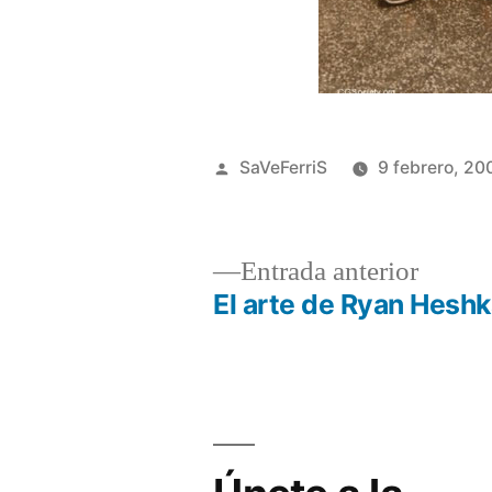
Publicado
SaVeFerriS
9 febrero, 20
por
Entrad
Entrada anterior
anterio
El arte de Ryan Hesh
Navegación
de
entradas