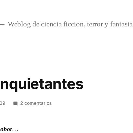
Weblog de ciencia ficcion, terror y fantasia
inquietantes
en
009
2 comentarios
Parecidos
inquietantes
Robot
…