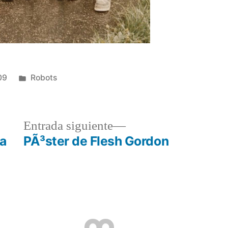
Publicado
09
Robots
en
a
Entrada
Entrada siguiente
r:
siguiente:
ka
PÃ³ster de Flesh Gordon