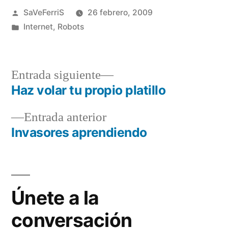
Publicado
SaVeFerriS
26 febrero, 2009
por
Publicado
Internet
,
Robots
en
Entrada
Entrada siguiente
siguiente:
Haz volar tu propio platillo
Navegación
Entrada
Entrada anterior
de
anterior:
Invasores aprendiendo
entradas
Únete a la
conversación