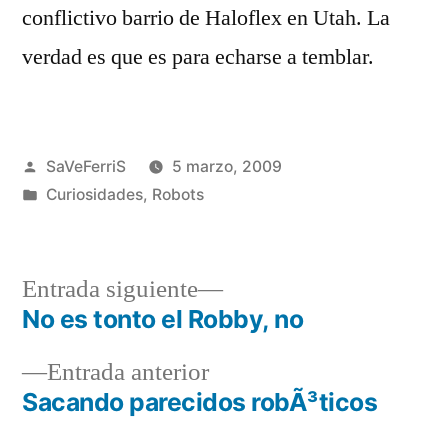
conflictivo barrio de Haloflex en Utah. La
verdad es que es para echarse a temblar.
Publicado
SaVeFerriS
5 marzo, 2009
por
Publicado
Curiosidades
,
Robots
en
Entrada
Entrada siguiente
siguiente:
No es tonto el Robby, no
Navegación
Entrada
Entrada anterior
de
anterior:
Sacando parecidos robÃ³ticos
entradas