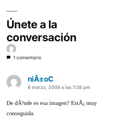
Únete a la
conversación
1 comentario
niÃ±oC
dice:
8 marzo, 2009 a las 7:38 pm
De dÃ³nde es esa imagen? EstÃ¡ muy
conseguida.