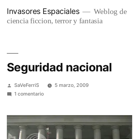
Saltar
Invasores Espaciales
Weblog de
al
ciencia ficcion, terror y fantasia
contenido
Seguridad nacional
Publicado
SaVeFerriS
5 marzo, 2009
por
en
1 comentario
Seguridad
nacional