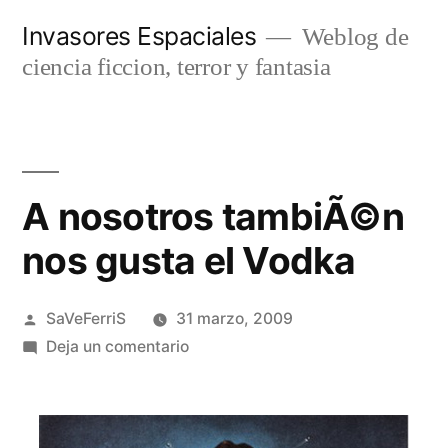
Saltar
Invasores Espaciales
Weblog de
al
ciencia ficcion, terror y fantasia
contenido
A nosotros tambiÃ©n
nos gusta el Vodka
Publicado
SaVeFerriS
31 marzo, 2009
por
en
Deja un comentario
A
nosotros
tambiÃ©n