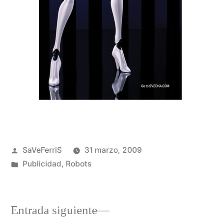
Publicado
SaVeFerriS
31 marzo, 2009
por
Publicado
Publicidad
,
Robots
en
Entrada
Entrada siguiente