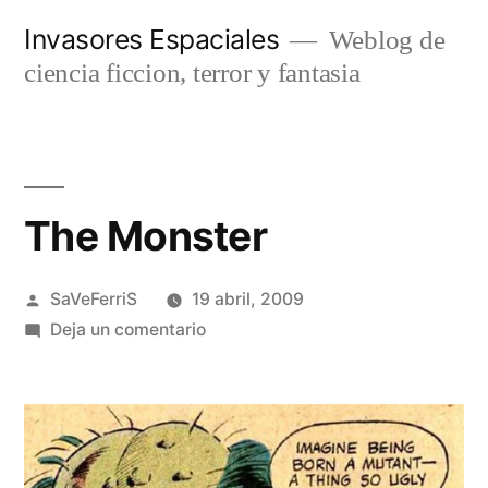
Saltar
Invasores Espaciales
Weblog de
al
ciencia ficcion, terror y fantasia
contenido
The Monster
Publicado
SaVeFerriS
19 abril, 2009
por
en
Deja un comentario
The
Monster