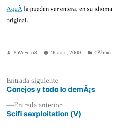
AquÃ­
la pueden ver entera, en su idioma
original.
Publicado
Publicado
SaVeFerriS
19 abril, 2009
CÃ³mic
por
en
Entrada
Entrada siguiente
siguiente:
Conejos y todo lo demÃ¡s
Navegación
Entrada
Entrada anterior
de
anterior:
Scifi sexploitation (V)
entradas