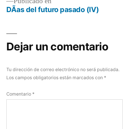
Publicado en
DÃ­as del futuro pasado (IV)
Navegación
de
entradas
Dejar un comentario
Tu dirección de correo electrónico no será publicada.
Los campos obligatorios están marcados con
*
Comentario
*