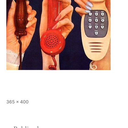
Tamaño
365 × 400
completo