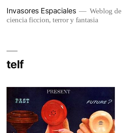
Saltar
Invasores Espaciales
Weblog de
al
ciencia ficcion, terror y fantasia
contenido
telf