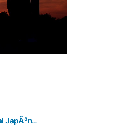
 al JapÃ³n…