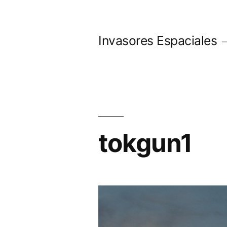
Saltar
al
Invasores Espaciales
contenido
tokgun1