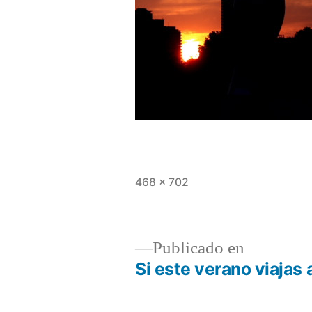
Tamaño
468 × 702
completo
Publicado en
Si este verano viajas
Navegación