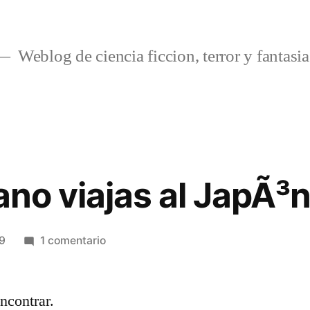
Weblog de ciencia ficcion, terror y fantasia
rano viajas al JapÃ³
en
09
1 comentario
Si
este
ncontrar.
verano