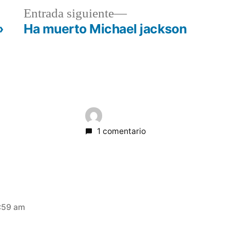
a
Entrada
Entrada siguiente
r:
siguiente:
»
Ha muerto Michael jackson
1 comentario
6:59 am