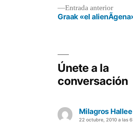
Entrad
Entrada anterior
anterio
Graak «el alienÃ­gena
Navegación
de
entradas
Únete a la
conversación
Milagros Hallee
dice:
22 octubre, 2010 a las 