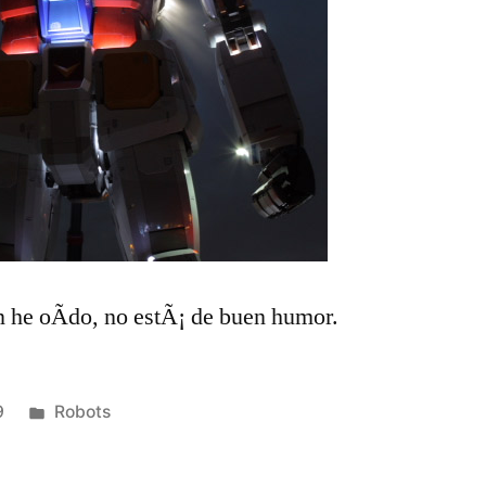
n he oÃ­do, no estÃ¡ de buen humor.
Publicado
9
Robots
en