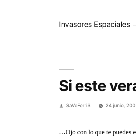
Saltar
al
Invasores Espaciales
contenido
Si este ve
Publicado
SaVeFerriS
24 junio, 20
por
…Ojo con lo que te puedes e