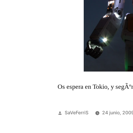
Os espera en Tokio, y segÃº
Publicado
SaVeFerriS
24 junio, 200
por