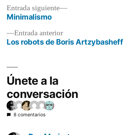
Entrada
Entrada siguiente
siguiente:
Minimalismo
Navegación
Entrada
Entrada anterior
de
anterior:
Los robots de Boris Artzybasheff
entradas
Únete a la
conversación
8 comentarios