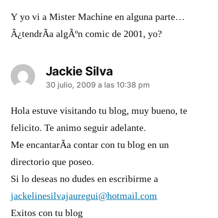
Y yo vi a Mister Machine en alguna parte…
Â¿tendrÃ­a algÃºn comic de 2001, yo?
Jackie Silva
dice:
30 julio, 2009 a las 10:38 pm
Hola estuve visitando tu blog, muy bueno, te
felicito. Te animo seguir adelante.
Me encantarÃ­a contar con tu blog en un
directorio que poseo.
Si lo deseas no dudes en escribirme a
jackelinesilvajauregui@hotmail.com
Exitos con tu blog