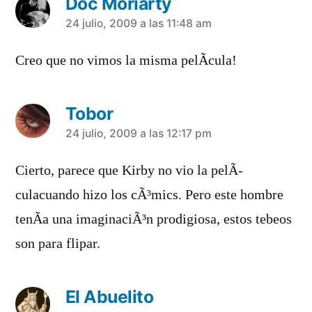
Doc Moriarty
dice:
24 julio, 2009 a las 11:48 am
Creo que no vimos la misma pelÃ­cula!
Tobor
dice:
24 julio, 2009 a las 12:17 pm
Cierto, parece que Kirby no vio la pelÃ­
culacuando hizo los cÃ³mics. Pero este hombre
tenÃ­a una imaginaciÃ³n prodigiosa, estos tebeos
son para flipar.
El Abuelito