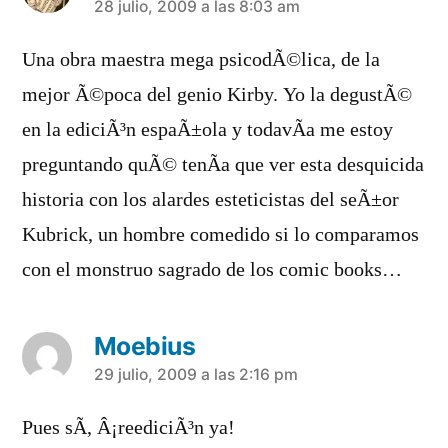
dice:
28 julio, 2009 a las 8:03 am
Una obra maestra mega psicodÃ©lica, de la
mejor Ã©poca del genio Kirby. Yo la degustÃ©
en la ediciÃ³n espaÃ±ola y todavÃ­a me estoy
preguntando quÃ© tenÃ­a que ver esta desquicida
historia con los alardes esteticistas del seÃ±or
Kubrick, un hombre comedido si lo comparamos
con el monstruo sagrado de los comic books…
Moebius
dice:
29 julio, 2009 a las 2:16 pm
Pues sÃ­, Â¡reediciÃ³n ya!