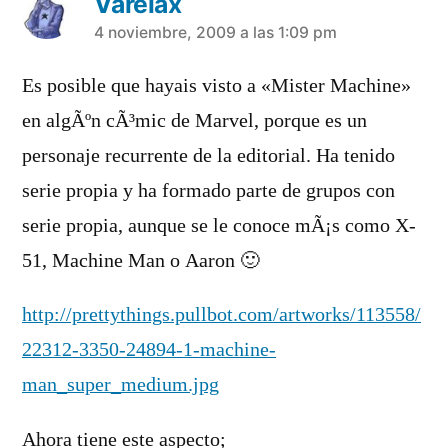
Varelax
dice:
4 noviembre, 2009 a las 1:09 pm
Es posible que hayais visto a «Mister Machine»
en algÃºn cÃ³mic de Marvel, porque es un
personaje recurrente de la editorial. Ha tenido
serie propia y ha formado parte de grupos con
serie propia, aunque se le conoce mÃ¡s como X-
51, Machine Man o Aaron 🙂
http://prettythings.pullbot.com/artworks/113558/
22312-3350-24894-1-machine-
man_super_medium.jpg
Ahora tiene este aspecto;