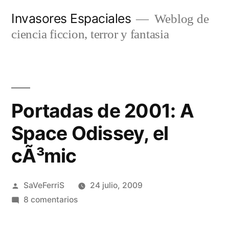
Saltar
Invasores Espaciales
Weblog de
al
ciencia ficcion, terror y fantasia
contenido
Portadas de 2001: A
Space Odissey, el
cÃ³mic
Publicado
SaVeFerriS
24 julio, 2009
por
en
8 comentarios
Portadas
de