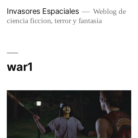
Saltar
Invasores Espaciales
Weblog de
al
ciencia ficcion, terror y fantasia
contenido
war1