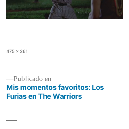
Tamaño
475 × 261
completo
Publicado en
Mis momentos favoritos: Los
Navegación
Furias en The Warriors
de
entradas