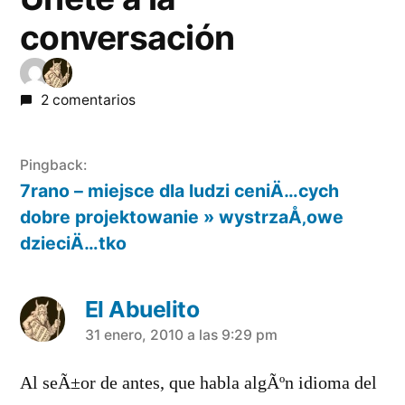
conversación
2 comentarios
Pingback:
7rano – miejsce dla ludzi ceniÄ…cych
dobre projektowanie » wystrzaÅ‚owe
dzieciÄ…tko
El Abuelito
dice:
31 enero, 2010 a las 9:29 pm
Al seÃ±or de antes, que habla algÃºn idioma del