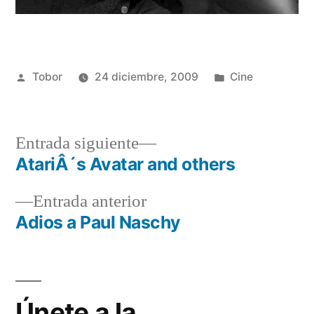
Publicado
Publicado
Tobor
24 diciembre, 2009
Cine
por
en
Entrada
Entrada siguiente
siguiente:
AtariÂ´s Avatar and others
Navegación
Entrada
Entrada anterior
de
anterior:
Adios a Paul Naschy
entradas
Únete a la