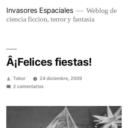
Saltar
Invasores Espaciales
Weblog de
al
ciencia ficcion, terror y fantasia
contenido
Â¡Felices fiestas!
Publicado
Tobor
24 diciembre, 2009
por
en
2 comentarios
Â¡Felices
fiestas!