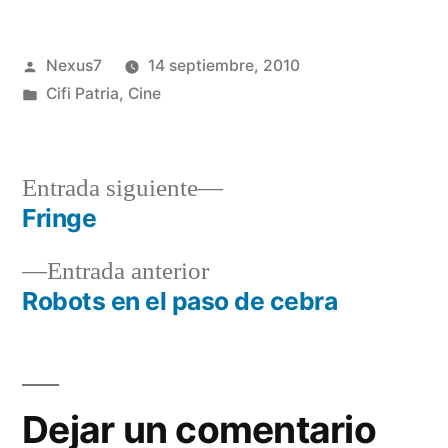
Publicado
Nexus7
14 septiembre, 2010
por
Publicado
Cifi Patria
,
Cine
en
Entrada
Entrada siguiente
siguiente:
Fringe
Navegación
Entrada
Entrada anterior
de
anterior:
Robots en el paso de cebra
entradas
Dejar un comentario