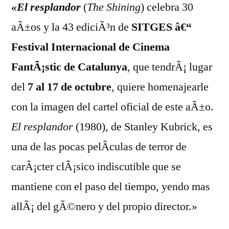
«El resplandor
(
The Shining
) celebra 30
aÃ±os y la 43 ediciÃ³n de
SITGES â€“
Festival Internacional de Cinema
FantÃ¡stic de Catalunya
, que tendrÃ¡ lugar
del
7 al 17 de octubre
, quiere homenajearle
con la imagen del cartel oficial de este aÃ±o.
El resplandor
(1980), de Stanley Kubrick, es
una de las pocas pelÃ­culas de terror de
carÃ¡cter clÃ¡sico indiscutible que se
mantiene con el paso del tiempo, yendo mas
allÃ¡ del gÃ©nero y del propio director.»