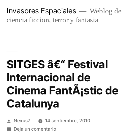
Saltar
Invasores Espaciales
Weblog de
al
ciencia ficcion, terror y fantasia
contenido
SITGES â€“ Festival
Internacional de
Cinema FantÃ¡stic de
Catalunya
Publicado
Nexus7
14 septiembre, 2010
por
en
Deja un comentario