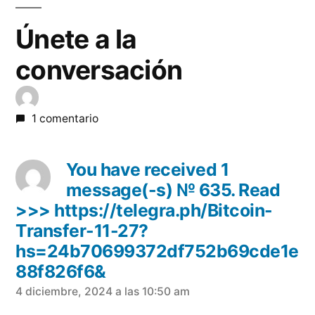
Únete a la
conversación
1 comentario
You have received 1
message(-s) № 635. Read
>>> https://telegra.ph/Bitcoin-
Transfer-11-27?
hs=24b70699372df752b69cde1e
88f826f6&
dice:
4 diciembre, 2024 a las 10:50 am