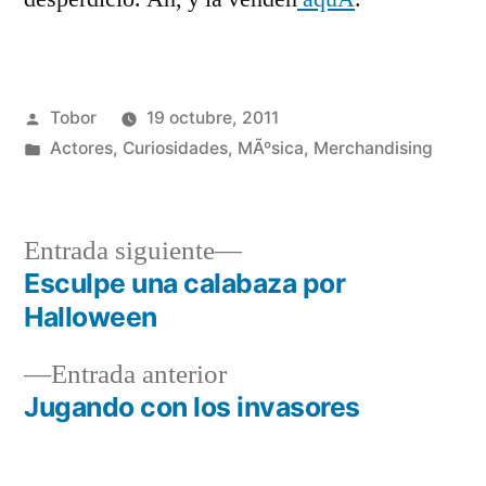
Publicado
Tobor
19 octubre, 2011
por
Publicado
Actores
,
Curiosidades
,
MÃºsica
,
Merchandising
en
Entrada
Entrada siguiente
siguiente:
Esculpe una calabaza por
Navegación
Halloween
de
Entrada
Entrada anterior
entradas
anterior:
Jugando con los invasores