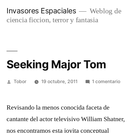
Saltar
Invasores Espaciales
Weblog de
al
ciencia ficcion, terror y fantasia
contenido
Seeking Major Tom
Publicado
en
Tobor
19 octubre, 2011
1 comentario
por
Seeki
Major
Revisando la menos conocida faceta de
Tom
cantante del actor televisivo William Shatner,
nos encontramos esta joyita conceptual