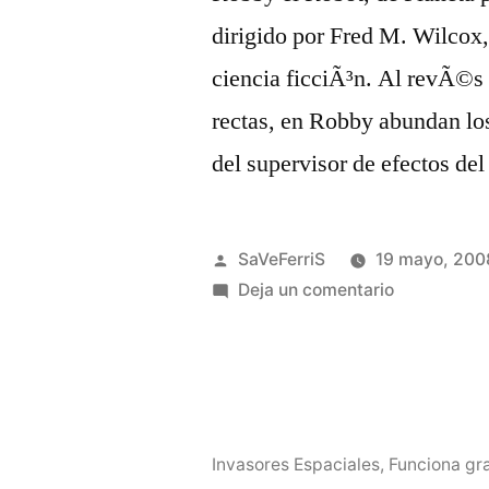
dirigido por Fred M. Wilcox,
ciencia ficciÃ³n. Al revÃ©s 
rectas, en Robby abundan lo
del supervisor de efectos de
Publicado
SaVeFerriS
19 mayo, 200
por
en
Deja un comentario
Robby
el
Robot
a
tamaÃ±o
Invasores Espaciales
,
Funciona gr
real