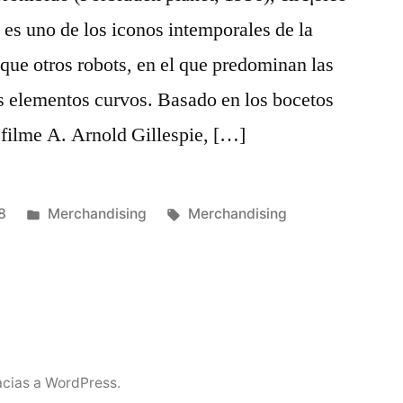
 es uno de los iconos intemporales de la
que otros robots, en el que predominan las
s elementos curvos. Basado en los bocetos
l filme A. Arnold Gillespie, […]
Publicado
Etiquetas:
8
Merchandising
Merchandising
en
acias a WordPress.