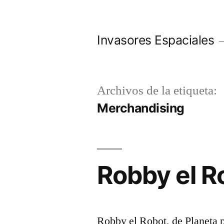
Saltar
al
Invasores Espaciales
contenido
Archivos de la etiqueta:
Merchandising
Robby el R
Robby el Robot, de Planeta p