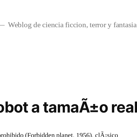
Weblog de ciencia ficcion, terror y fantasia
obot a tamaÃ±o rea
rohibido (Forbidden planet, 1956), clÃ¡sico