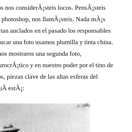
s nos considerÃ¡steis locos. PensÃ¡steis
l photoshop, nos llamÃ¡steis. Nada mÃ¡s
s tan anclados en el pasado los responsables
ucar una foto usamos plumilla y tinta china.
mos mostraros una segunda foto,
urocrÃ¡tico y en nuestro poder por el tino de
, piezas clave de las altas esferas del
Ã­ estÃ¡: