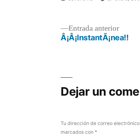
por
Entrad
Entrada anterior
anterio
Â¡Â¡InstantÃ¡nea!!
Navegación
de
entradas
Dejar un come
Tu dirección de correo electrónico
marcados con
*