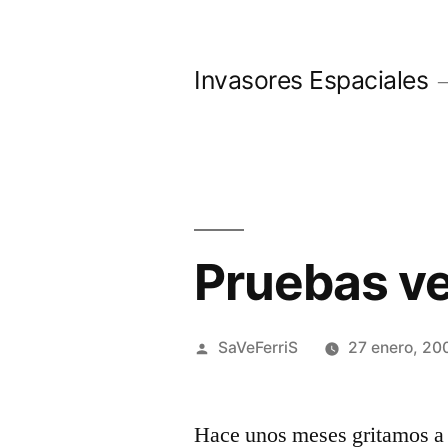
Saltar
al
Invasores Espaciales
contenido
Pruebas ve
Publicado
SaVeFerriS
27 enero, 20
por
Hace unos meses gritamos a