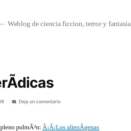
Weblog de ciencia ficcion, terror y fantasia
rÃ­dicas
en
09
Deja un comentario
Pruebas
verÃ­
 pleno pulmÃ³n:
Â¡Â¡Los alienÃ­genas
dicas