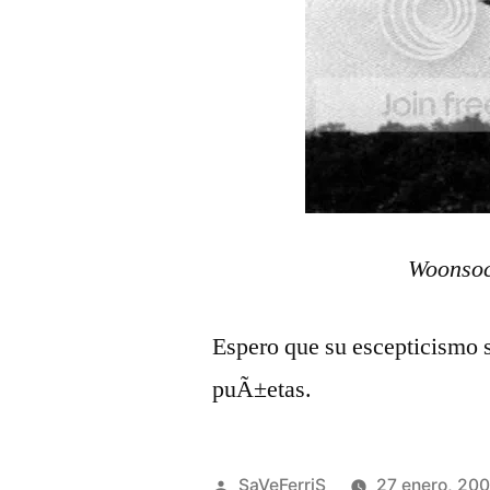
Woonsoc
Espero que su escepticismo s
puÃ±etas.
Publicado
SaVeFerriS
27 enero, 20