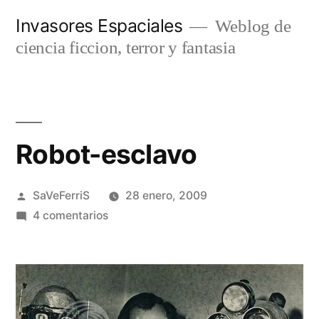
Saltar
Invasores Espaciales
Weblog de
al
ciencia ficcion, terror y fantasia
contenido
Robot-esclavo
Publicado
SaVeFerriS
28 enero, 2009
por
en
4 comentarios
Robot-
esclavo