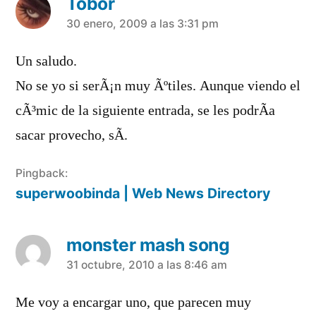
Tobor
dice:
30 enero, 2009 a las 3:31 pm
Un saludo.
No se yo si serÃ¡n muy Ãºtiles. Aunque viendo el
cÃ³mic de la siguiente entrada, se les podrÃ­a
sacar provecho, sÃ­.
Pingback:
superwoobinda | Web News Directory
monster mash song
dice:
31 octubre, 2010 a las 8:46 am
Me voy a encargar uno, que parecen muy