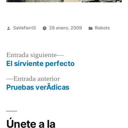
Publicado
Publicado
SaVeFerriS
28 enero, 2009
Robots
por
en
Entrada
Entrada siguiente
siguiente:
El sirviente perfecto
Navegación
Entrada
Entrada anterior
de
anterior:
Pruebas verÃ­dicas
entradas
Únete a la